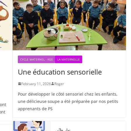
CYCLE MATERNEL - KGS
LA MATERNELLE
Une éducation sensorielle
February 11, 2026
Roger
Pour développer le côté sensoriel chez les enfants,
une délicieuse soupe a été préparée par nos petits
 ont
apprenants de PS
ont
نهار طبّي