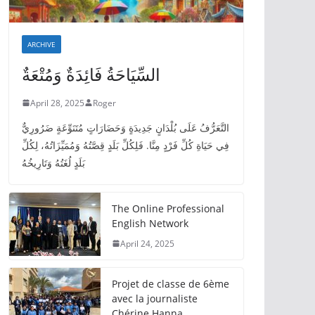
ARCHIVE
السِّيَاحَةُ فَائِدَةٌ وَمُتْعَةٌ
April 28, 2025
Roger
التَّعَرُّفُ عَلَى بُلْدَانٍ جَدِيدَةٍ وَحَضَارَاتٍ مُتَنَوِّعَةٍ ضَرُورِيٌّ
فِي حَيَاةِ كُلِّ فَرْدٍ مِنَّا. فَلِكُلِّ بَلَدٍ قِصَّتُهُ وَمُمَيِّزَاتُهُ، لِكُلِّ
بَلَدٍ لُغَتُهُ وَتَارِيخُهُ
The Online Professional
English Network
April 24, 2025
Projet de classe de 6ème
avec la journaliste
Chérine Hanna