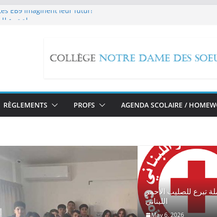
 Les EB9 imaginent leur futur!
حملة تبرع للص
edox Reactions
مسيرة صلاة بمناسبة تطويب ا
معرض لأبحاث طلاب الحل
RÈGLEMENTS
PROFS
AGENDA SCOLAIRE / HOME
ة تبرع للصليب الأحمر
اللبناني
May 6, 2026