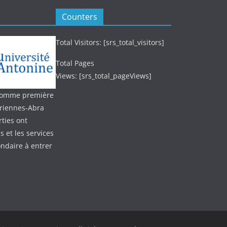
Counters
Total Visitors: [srs_total_visitors]
Total Pages
Views: [srs_total_pageViews]
 (comme première
oriennes-Abra
ties ont
 et les services
ondaire à entrer