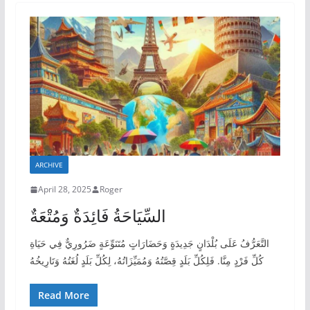
ARCHIVE
April 28, 2025
Roger
السِّيَاحَةُ فَائِدَةٌ وَمُتْعَةٌ
التَّعَرُّفُ عَلَى بُلْدَانٍ جَدِيدَةٍ وَحَضَارَاتٍ مُتَنَوِّعَةٍ ضَرُورِيٌّ فِي حَيَاةِ
كُلِّ فَرْدٍ مِنَّا. فَلِكُلِّ بَلَدٍ قِصَّتُهُ وَمُمَيِّزَاتُهُ، لِكُلِّ بَلَدٍ لُغَتُهُ وَتَارِيخُهُ
Read More