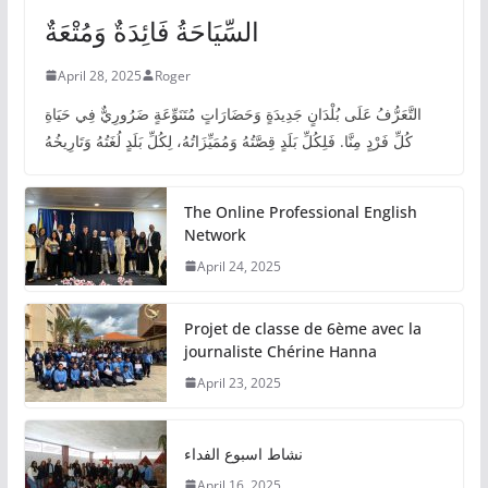
السِّيَاحَةُ فَائِدَةٌ وَمُتْعَةٌ
April 28, 2025
Roger
التَّعَرُّفُ عَلَى بُلْدَانٍ جَدِيدَةٍ وَحَضَارَاتٍ مُتَنَوِّعَةٍ ضَرُورِيٌّ فِي حَيَاةِ
كُلِّ فَرْدٍ مِنَّا. فَلِكُلِّ بَلَدٍ قِصَّتُهُ وَمُمَيِّزَاتُهُ، لِكُلِّ بَلَدٍ لُغَتُهُ وَتَارِيخُهُ
The Online Professional English
Network
April 24, 2025
Projet de classe de 6ème avec la
journaliste Chérine Hanna
April 23, 2025
نشاط اسبوع الفداء
April 16, 2025