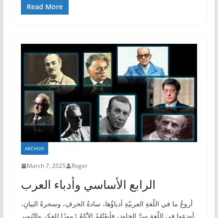
Read More
ARCHIVE
March 7, 2025
Roger
الرابع الأساسي وأدباء العرب
أروعُ ما في اللّغةِ العربيّةِ أدباؤُها، سادةُ الحرفِ، وسحرةُ البيانِ،
أودعوا في اللّغةِ سرَّ الخلودِ، فأبقَتْهُمُ الأيّامُ رُموزًا للفكرِ والتّنويرِ.