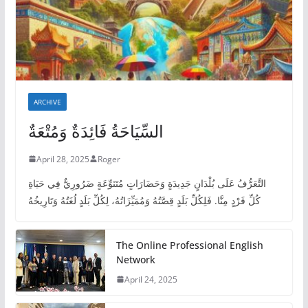
ARCHIVE
السِّيَاحَةُ فَائِدَةٌ وَمُتْعَةٌ
April 28, 2025
Roger
التَّعَرُّفُ عَلَى بُلْدَانٍ جَدِيدَةٍ وَحَضَارَاتٍ مُتَنَوِّعَةٍ ضَرُورِيٌّ فِي حَيَاةِ
كُلِّ فَرْدٍ مِنَّا. فَلِكُلِّ بَلَدٍ قِصَّتُهُ وَمُمَيِّزَاتُهُ، لِكُلِّ بَلَدٍ لُغَتُهُ وَتَارِيخُهُ
The Online Professional English
Network
April 24, 2025