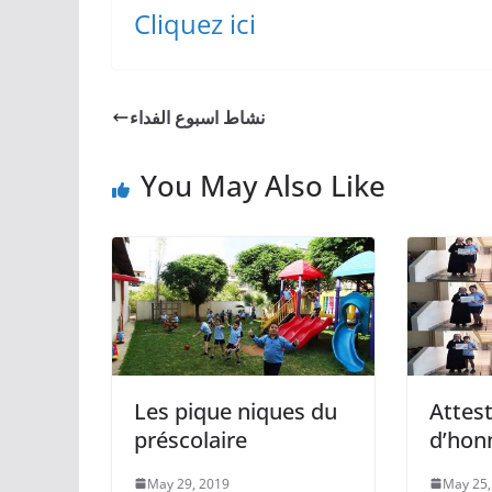
Cliquez ici
نشاط اسبوع الفداء
You May Also Like
Les pique niques du
Attes
préscolaire
d’hon
May 29, 2019
May 25,