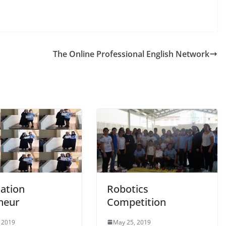
The Online Professional English Network
tation
Robotics
neur
Competition
 2019
May 25, 2019