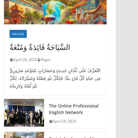
ARCHIVE
السِّيَاحَةُ فَائِدَةٌ وَمُتْعَةٌ
April 28, 2025
Roger
التَّعَرُّفُ عَلَى بُلْدَانٍ جَدِيدَةٍ وَحَضَارَاتٍ مُتَنَوِّعَةٍ ضَرُورِيٌّ
فِي حَيَاةِ كُلِّ فَرْدٍ مِنَّا. فَلِكُلِّ بَلَدٍ قِصَّتُهُ وَمُمَيِّزَاتُهُ، لِكُلِّ
بَلَدٍ لُغَتُهُ وَتَارِيخُهُ
The Online Professional
English Network
April 24, 2025