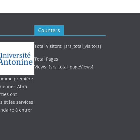
Counters
Total Visitors: [srs_total_visitors]
Total Pages
Views: [srs_total_pageViews]
 (comme première
oriennes-Abra
ties ont
 et les services
ondaire à entrer