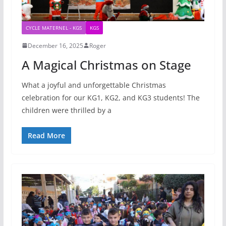
CYCLE MATERNEL - KGS
KGS
December 16, 2025
Roger
A Magical Christmas on Stage
What a joyful and unforgettable Christmas
celebration for our KG1, KG2, and KG3 students! The
children were thrilled by a
Read More