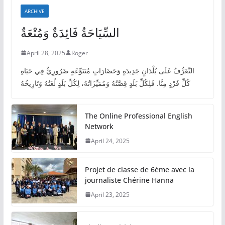
ARCHIVE
السِّيَاحَةُ فَائِدَةٌ وَمُتْعَةٌ
April 28, 2025
Roger
التَّعَرُّفُ عَلَى بُلْدَانٍ جَدِيدَةٍ وَحَضَارَاتٍ مُتَنَوِّعَةٍ ضَرُورِيٌّ فِي حَيَاةِ
كُلِّ فَرْدٍ مِنَّا. فَلِكُلِّ بَلَدٍ قِصَّتُهُ وَمُمَيِّزَاتُهُ، لِكُلِّ بَلَدٍ لُغَتُهُ وَتَارِيخُهُ
The Online Professional English
Network
April 24, 2025
Projet de classe de 6ème avec la
journaliste Chérine Hanna
April 23, 2025