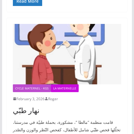
Read More
CYCLE MATERNEL - KGS
LA MATERNELLE
February 3, 2026
Roger
نهار طبّي
قامت منظمة “مالطا “، مشكورة، بحملة طبيّة في مدرستنا،
تخلّلها فحص طبّي شامل للأطفال، كفحص النّظر والوزن والصّدر