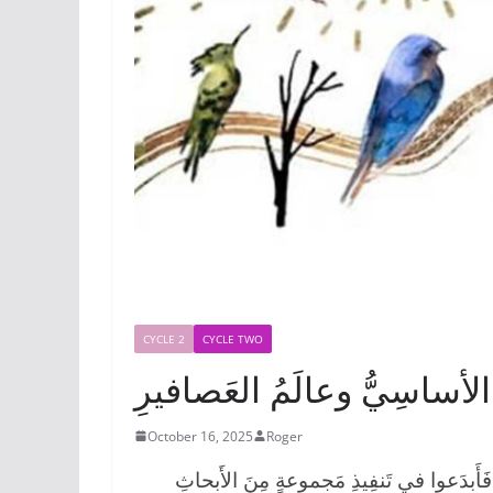
CYCLE 2
CYCLE TWO
ُ الأساسِيُّ وعالَمُ العَصافيرِ
October 16, 2025
Roger
َأَبدَعوا في تَنفِيذِ مَجموعةٍ مِنَ الأَبحاثِ