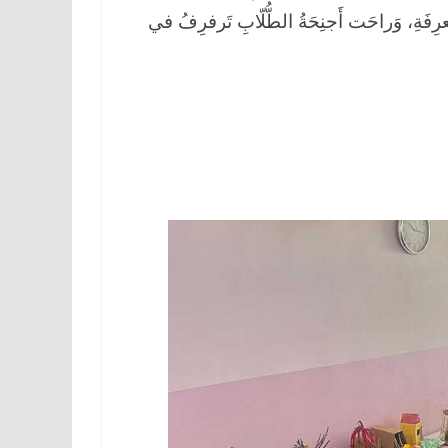
عرِفَةِ، وَراحَت أَجنِحَةُ الطُّلّابِ تَرفرِفُ في