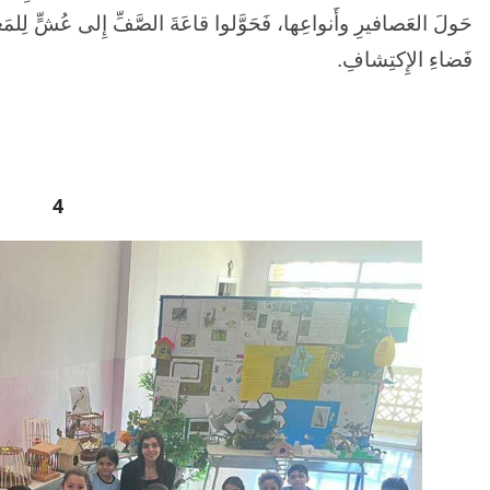
حَولَ العَصافيرِ وأَنواعِها، فَحَوَّلوا قاعَةَ الصَّفِّ إِلى عُشٍّ لِلمَ
فَضاءِ الإِكتِشافِ.
4