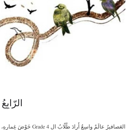
الرّابِع
Grade 4
العَصافيرُ عالَمٌ واسِعٌ أَرادَ طُلّابُ ال
خَوْضَ غِمارِهِ، ف