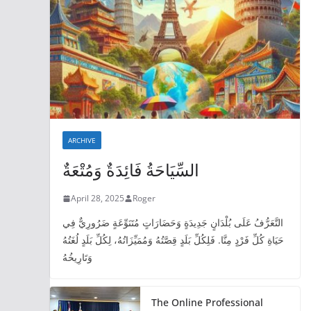
ARCHIVE
السِّيَاحَةُ فَائِدَةٌ وَمُتْعَةٌ
April 28, 2025
Roger
التَّعَرُّفُ عَلَى بُلْدَانٍ جَدِيدَةٍ وَحَضَارَاتٍ مُتَنَوِّعَةٍ ضَرُورِيٌّ فِي
حَيَاةِ كُلِّ فَرْدٍ مِنَّا. فَلِكُلِّ بَلَدٍ قِصَّتُهُ وَمُمَيِّزَاتُهُ، لِكُلِّ بَلَدٍ لُغَتُهُ
وَتَارِيخُهُ
The Online Professional