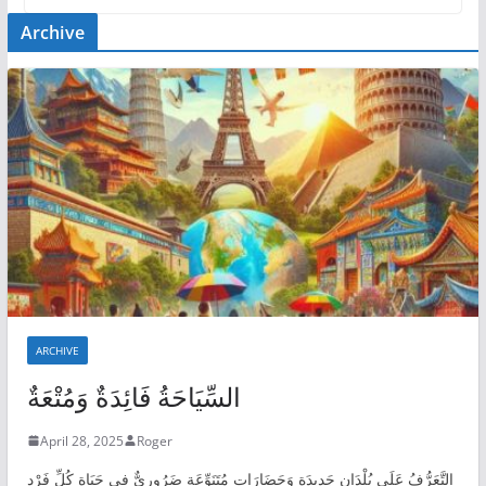
Archive
ARCHIVE
السِّيَاحَةُ فَائِدَةٌ وَمُتْعَةٌ
April 28, 2025
Roger
التَّعَرُّفُ عَلَى بُلْدَانٍ جَدِيدَةٍ وَحَضَارَاتٍ مُتَنَوِّعَةٍ ضَرُورِيٌّ فِي حَيَاةِ كُلِّ فَرْدٍ