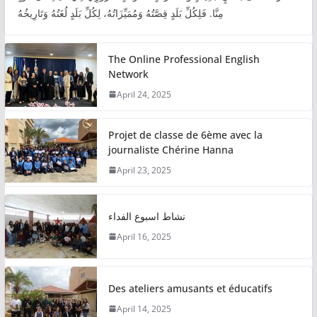
مِنَّا. فَلِكُلِّ بَلَدٍ قِصَّتُهُ وَمُمَيِّزَاتُهُ، لِكُلِّ بَلَدٍ لُغَتُهُ وَتَارِيخُهُ
The Online Professional English
Network
April 24, 2025
Projet de classe de 6ème avec la
journaliste Chérine Hanna
April 23, 2025
نشاط اسبوع الفداء
April 16, 2025
Des ateliers amusants et éducatifs
April 14, 2025