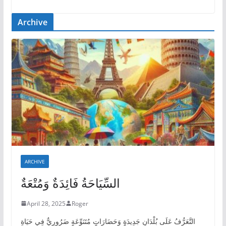
Archive
ARCHIVE
السِّيَاحَةُ فَائِدَةٌ وَمُتْعَةٌ
April 28, 2025
Roger
التَّعَرُّفُ عَلَى بُلْدَانٍ جَدِيدَةٍ وَحَضَارَاتٍ مُتَنَوِّعَةٍ ضَرُورِيٌّ فِي حَيَاةِ