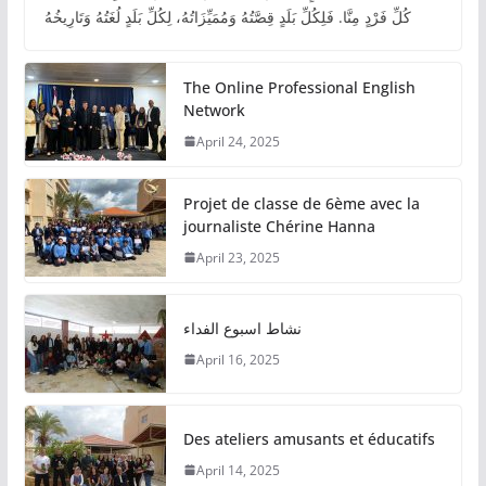
كُلِّ فَرْدٍ مِنَّا. فَلِكُلِّ بَلَدٍ قِصَّتُهُ وَمُمَيِّزَاتُهُ، لِكُلِّ بَلَدٍ لُغَتُهُ وَتَارِيخُهُ
The Online Professional English
Network
April 24, 2025
Projet de classe de 6ème avec la
journaliste Chérine Hanna
April 23, 2025
نشاط اسبوع الفداء
April 16, 2025
Des ateliers amusants et éducatifs
April 14, 2025