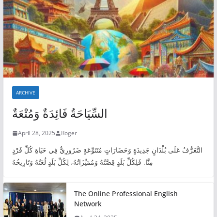
ARCHIVE
السِّيَاحَةُ فَائِدَةٌ وَمُتْعَةٌ
April 28, 2025
Roger
التَّعَرُّفُ عَلَى بُلْدَانٍ جَدِيدَةٍ وَحَضَارَاتٍ مُتَنَوِّعَةٍ ضَرُورِيٌّ فِي حَيَاةِ كُلِّ فَرْدٍ
مِنَّا. فَلِكُلِّ بَلَدٍ قِصَّتُهُ وَمُمَيِّزَاتُهُ، لِكُلِّ بَلَدٍ لُغَتُهُ وَتَارِيخُهُ
The Online Professional English
Network