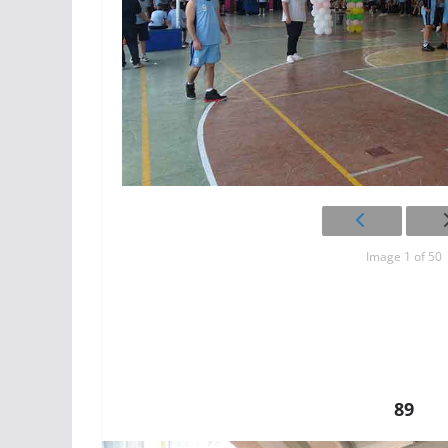
Image 1 of 50
89