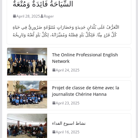
السِّيَاحَةُ فَائِدَةٌ وَمُتْعَةٌ
April 28, 2025
Roger
التَّعَرُّفُ عَلَى بُلْدَانٍ جَدِيدَةٍ وَحَضَارَاتٍ مُتَنَوِّعَةٍ ضَرُورِيٌّ فِي حَيَاةِ
كُلِّ فَرْدٍ مِنَّا. فَلِكُلِّ بَلَدٍ قِصَّتُهُ وَمُمَيِّزَاتُهُ، لِكُلِّ بَلَدٍ لُغَتُهُ وَتَارِيخُهُ
The Online Professional English
Network
April 24, 2025
Projet de classe de 6ème avec la
journaliste Chérine Hanna
April 23, 2025
نشاط اسبوع الفداء
April 16, 2025