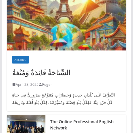
ARCHIVE
السِّيَاحَةُ فَائِدَةٌ وَمُتْعَةٌ
April 28, 2025
Roger
التَّعَرُّفُ عَلَى بُلْدَانٍ جَدِيدَةٍ وَحَضَارَاتٍ مُتَنَوِّعَةٍ ضَرُورِيٌّ فِي حَيَاةِ
كُلِّ فَرْدٍ مِنَّا. فَلِكُلِّ بَلَدٍ قِصَّتُهُ وَمُمَيِّزَاتُهُ، لِكُلِّ بَلَدٍ لُغَتُهُ وَتَارِيخُهُ
The Online Professional English
Network