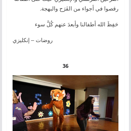
رقصوا في أجواء من الفَرَح والبهجة.
حَفِظَ الله أطفالنا وأبعدَ عنهم كُلَّ سوء
روضات – إنكليزي
36