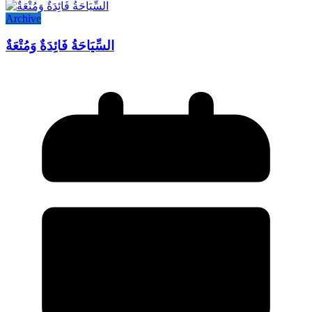
Archive
السِّيَاحَةُ فَائِدَةٌ وَمُتْعَةٌ