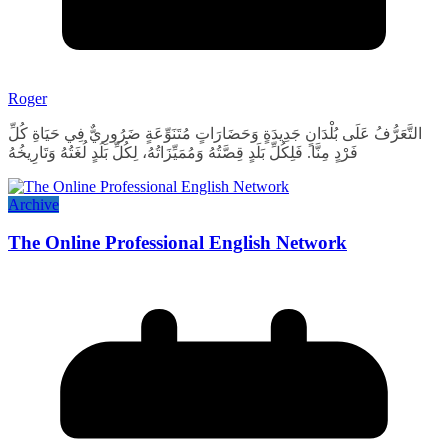
Roger
التَّعَرُّفُ عَلَى بُلْدَانٍ جَدِيدَةٍ وَحَضَارَاتٍ مُتَنَوِّعَةٍ ضَرُورِيٌّ فِي حَيَاةِ كُلِّ
فَرْدٍ مِنَّا. فَلِكُلِّ بَلَدٍ قِصَّتُهُ وَمُمَيِّزَاتُهُ، لِكُلِّ بَلَدٍ لُغَتُهُ وَتَارِيخُهُ
Archive
The Online Professional English Network