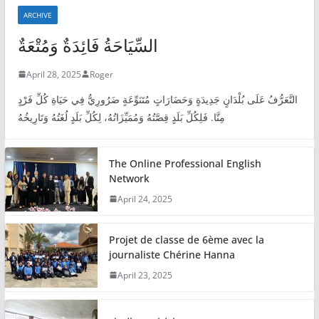
ARCHIVE
السِّيَاحَةُ فَائِدَةٌ وَمُتْعَةٌ
April 28, 2025
Roger
التَّعَرُّفُ عَلَى بُلْدَانٍ جَدِيدَةٍ وَحَضَارَاتٍ مُتَنَوِّعَةٍ ضَرُورِيٌّ فِي حَيَاةِ كُلِّ فَرْدٍ
مِنَّا. فَلِكُلِّ بَلَدٍ قِصَّتُهُ وَمُمَيِّزَاتُهُ، لِكُلِّ بَلَدٍ لُغَتُهُ وَتَارِيخُهُ
The Online Professional English
Network
April 24, 2025
Projet de classe de 6ème avec la
journaliste Chérine Hanna
April 23, 2025