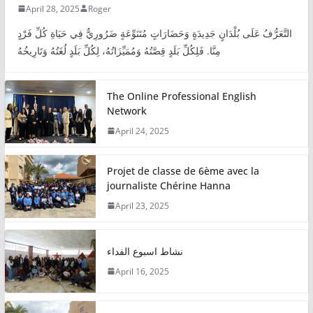
April 28, 2025
Roger
التَّعَرُّفُ عَلَى بُلْدَانٍ جَدِيدَةٍ وَحَضَارَاتٍ مُتَنَوِّعَةٍ ضَرُورِيٌّ فِي حَيَاةِ كُلِّ فَرْدٍ
مِنَّا. فَلِكُلِّ بَلَدٍ قِصَّتُهُ وَمُمَيِّزَاتُهُ، لِكُلِّ بَلَدٍ لُغَتُهُ وَتَارِيخُهُ
The Online Professional English
Network
April 24, 2025
Projet de classe de 6ème avec la
journaliste Chérine Hanna
April 23, 2025
نشاط اسبوع الفداء
April 16, 2025