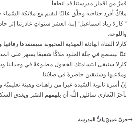
قمرٌ من أقمار مدرستنا قد انطفأ.
ملاكٌ أفرد جناحيه وحلّق عاليًا ليقيم مع ملائكة السّماء.
كارلا زياد اسماعيل” إبنة العشر سنواتٍ غادرتنا إثر حاد
واللوعة.
كارلا ألفتاة الهادئة المهذبة المحبوبة سيفتقدها رفاقها
عنّا ليسطع في جنّة الخلود ملاكًا شفيعًا يسهر على الم.
كارلا ستبقى ابتسامتك الخجول مطبوعةً في وجداننا و
وملاعبها وستبقين حاضرةً في صلاتنا.
إنّ أسرة ثانوية السّيدة عبرا من راهبات وهيئة تعليميّة وإ
بأحرّ التّعازي سائلين اللَّه أن يلهمهم الصّبر ويغدق ال.
حزنٌ عميقٌ يلفُّ المدرسة