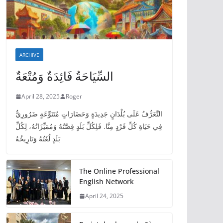
ARCHIVE
السِّيَاحَةُ فَائِدَةٌ وَمُتْعَةٌ
April 28, 2025
Roger
التَّعَرُّفُ عَلَى بُلْدَانٍ جَدِيدَةٍ وَحَضَارَاتٍ مُتَنَوِّعَةٍ ضَرُورِيٌّ
فِي حَيَاةِ كُلِّ فَرْدٍ مِنَّا. فَلِكُلِّ بَلَدٍ قِصَّتُهُ وَمُمَيِّزَاتُهُ، لِكُلِّ
بَلَدٍ لُغَتُهُ وَتَارِيخُهُ
The Online Professional
English Network
April 24, 2025