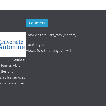
Counters
Total Visitors: [srs_total_visitors]
Total Pages
Views: [srs_total_pageViews]
 (comme première
oriennes-Abra
ties ont
 et les services
ondaire à entrer