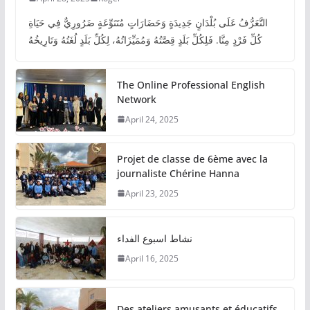
التَّعَرُّفُ عَلَى بُلْدَانٍ جَدِيدَةٍ وَحَضَارَاتٍ مُتَنَوِّعَةٍ ضَرُورِيٌّ فِي حَيَاةِ
كُلِّ فَرْدٍ مِنَّا. فَلِكُلِّ بَلَدٍ قِصَّتُهُ وَمُمَيِّزَاتُهُ، لِكُلِّ بَلَدٍ لُغَتُهُ وَتَارِيخُهُ
The Online Professional English
Network
April 24, 2025
Projet de classe de 6ème avec la
journaliste Chérine Hanna
April 23, 2025
نشاط اسبوع الفداء
April 16, 2025
Des ateliers amusants et éducatifs