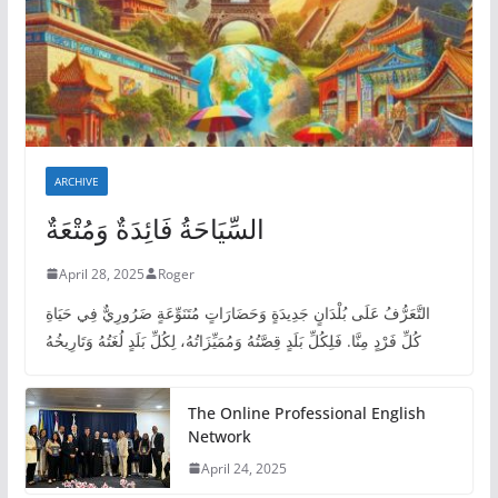
ARCHIVE
السِّيَاحَةُ فَائِدَةٌ وَمُتْعَةٌ
April 28, 2025
Roger
التَّعَرُّفُ عَلَى بُلْدَانٍ جَدِيدَةٍ وَحَضَارَاتٍ مُتَنَوِّعَةٍ ضَرُورِيٌّ فِي حَيَاةِ
كُلِّ فَرْدٍ مِنَّا. فَلِكُلِّ بَلَدٍ قِصَّتُهُ وَمُمَيِّزَاتُهُ، لِكُلِّ بَلَدٍ لُغَتُهُ وَتَارِيخُهُ
The Online Professional English
Network
April 24, 2025