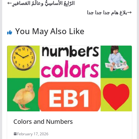
الرّابِعُ الأساسِيُّ وعالَمُ العَصافيرِ
بلاغ هام جدا جدا جدا
You May Also Like
Colors and Numbers
February 17, 2026