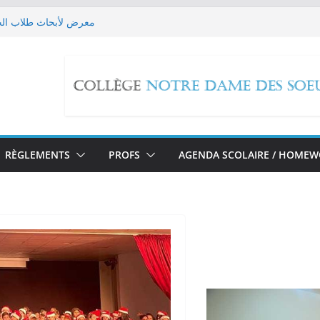
معرض لأبحاث طلاب الحل
Les EB9 imaginent leur futur!
حملة تبرع لل
edox Reactions
مسيرة صلاة بمناسبة تطويب ا
RÈGLEMENTS
PROFS
AGENDA SCOLAIRE / HOME