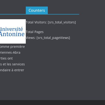
Counters
Total Visitors: [srs_total_visitors]
Total Pages
Views: [srs_total_pageViews]
 (comme première
oriennes-Abra
ties ont
 et les services
ondaire à entrer