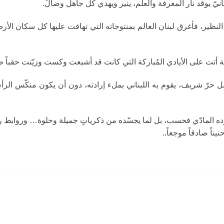
انيّ يوقد نار المعرفة والعلم، ينير ويهدي كل جاهل وضالّ
النظير، فأغرق لبنان العالم بمنتوجاته التي تهافت عليها كل سكان الأ
آلة أتت على الأيادي المُباركة التي كانت قد أشبعت وكست وزيّنت حقباً 
مل حرّ شريف، يقوم به اللبناني بملء إرادته، دون أن يكون منكّس الرأ
وده المادّي فحسب، بل لما يجسّده من ذكرياتٍ جميلة وحلوة… وروابط روحيّ
حنيناً صادقاً موجعاً