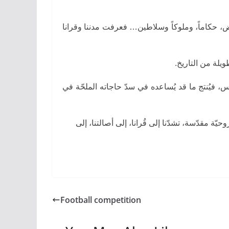
رض، حكاماً، وملوكاً وسلاطين… فعرفت مدننا وقرانا
طويلة من التاريخ
س، فيُنتج ما قد يُساعده في سدّ حاجاته الملحّة في
ة مقدّسة، تشدّنا إلى قُرانا، إلى أصالتنا، إلى
Football competition