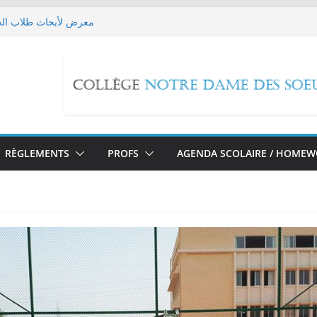
معرض لأبحاث طلاب الحل
Les EB9 imaginent leur futur!
حملة تبرع لل
edox Reactions
مسيرة صلاة بمناسبة تطويب ا
RÈGLEMENTS
PROFS
AGENDA SCOLAIRE / HOME