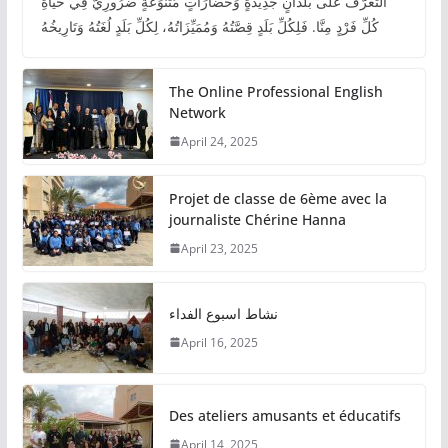
التَّعَرُّفُ عَلَى بُلْدَانٍ جَدِيدَةٍ وَحَضَارَاتٍ مُتَنَوِّعَةٍ ضَرُورِيٌّ فِي حَيَاةِ
كُلِّ فَرْدٍ مِنَّا. فَلِكُلِّ بَلَدٍ قِصَّتُهُ وَمُمَيِّزَاتُهُ، لِكُلِّ بَلَدٍ لُغَتُهُ وَتَارِيخُهُ
The Online Professional English
Network
April 24, 2025
Projet de classe de 6ème avec la
journaliste Chérine Hanna
April 23, 2025
نشاط اسبوع الفداء
April 16, 2025
Des ateliers amusants et éducatifs
April 14, 2025