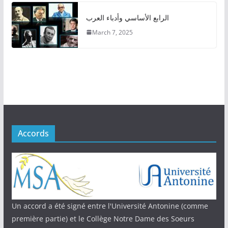
الرابع الأساسي وأدباء العرب
March 7, 2025
Accords
Un accord a été signé entre l'Université Antonine (comme
première partie) et le Collège Notre Dame des Soeurs