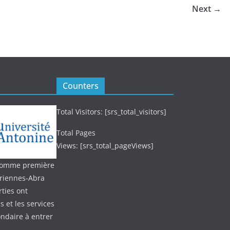
Next →
Counters
Total Visitors: [srs_total_visitors]
Total Pages
Views: [srs_total_pageViews]
 (comme première
oriennes-Abra
ties ont
 et les services
ondaire à entrer