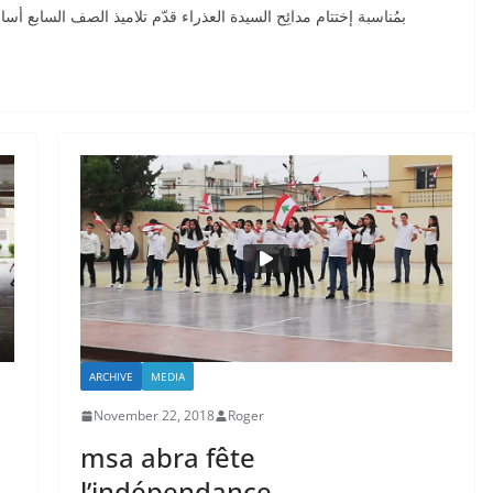
بمُناسبة إختتام مدائِح السيدة العذراء قدّم تلاميذ الصف السابع أسا
ARCHIVE
MEDIA
November 22, 2018
Roger
msa abra fête
l’indépendance