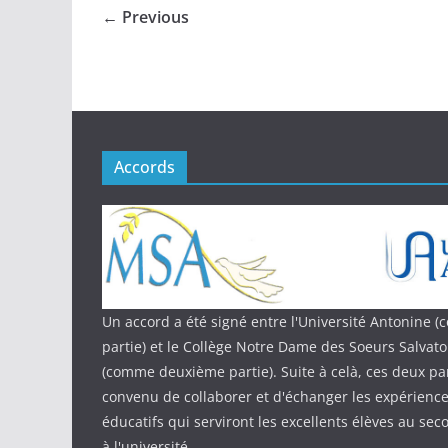
← Previous
Accords
Un accord a été signé entre l'Université Antonine
partie) et le Collège Notre Dame des Soeurs Salvat
(comme deuxième partie). Suite à celà, ces deux par
convenu de collaborer et d'échanger les expériences
éducatifs qui serviront les excellents élèves au sec
à l'université.