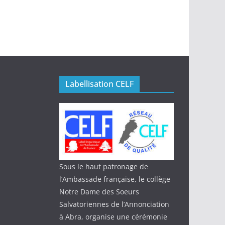
Labellisation CELF
Sous le haut patronage de
l’Ambassade française, le collège
Notre Dame des Soeurs
Salvatoriennes de l’Annonciation
à Abra, organise une cérémonie