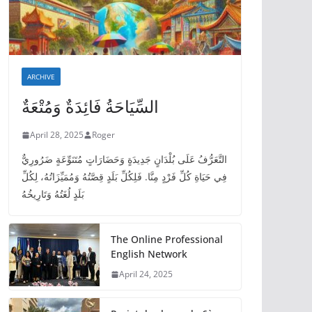
ARCHIVE
السِّيَاحَةُ فَائِدَةٌ وَمُتْعَةٌ
April 28, 2025
Roger
التَّعَرُّفُ عَلَى بُلْدَانٍ جَدِيدَةٍ وَحَضَارَاتٍ مُتَنَوِّعَةٍ ضَرُورِيٌّ
فِي حَيَاةِ كُلِّ فَرْدٍ مِنَّا. فَلِكُلِّ بَلَدٍ قِصَّتُهُ وَمُمَيِّزَاتُهُ، لِكُلِّ
بَلَدٍ لُغَتُهُ وَتَارِيخُهُ
The Online Professional
English Network
April 24, 2025