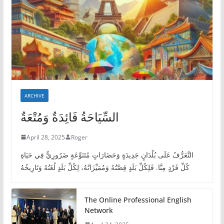
ARCHIVE
السِّيَاحَةُ فَائِدَةٌ وَمُتْعَةٌ
April 28, 2025
Roger
التَّعَرُّفُ عَلَى بُلْدَانٍ جَدِيدَةٍ وَحَضَارَاتٍ مُتَنَوِّعَةٍ ضَرُورِيٌّ فِي حَيَاةِ
كُلِّ فَرْدٍ مِنَّا. فَلِكُلِّ بَلَدٍ قِصَّتُهُ وَمُمَيِّزَاتُهُ، لِكُلِّ بَلَدٍ لُغَتُهُ وَتَارِيخُهُ
The Online Professional English
Network