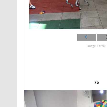
Image 1 of 50
75