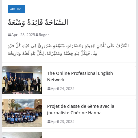
ARCHIVE
السِّيَاحَةُ فَائِدَةٌ وَمُتْعَةٌ
April 28, 2025
Roger
التَّعَرُّفُ عَلَى بُلْدَانٍ جَدِيدَةٍ وَحَضَارَاتٍ مُتَنَوِّعَةٍ ضَرُورِيٌّ فِي حَيَاةِ كُلِّ فَرْدٍ
مِنَّا. فَلِكُلِّ بَلَدٍ قِصَّتُهُ وَمُمَيِّزَاتُهُ، لِكُلِّ بَلَدٍ لُغَتُهُ وَتَارِيخُهُ
The Online Professional English
Network
April 24, 2025
Projet de classe de 6ème avec la
journaliste Chérine Hanna
April 23, 2025