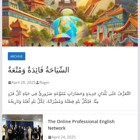
ARCHIVE
السِّيَاحَةُ فَائِدَةٌ وَمُتْعَةٌ
April 28, 2025
Roger
التَّعَرُّفُ عَلَى بُلْدَانٍ جَدِيدَةٍ وَحَضَارَاتٍ مُتَنَوِّعَةٍ ضَرُورِيٌّ فِي حَيَاةِ كُلِّ فَرْدٍ
مِنَّا. فَلِكُلِّ بَلَدٍ قِصَّتُهُ وَمُمَيِّزَاتُهُ، لِكُلِّ بَلَدٍ لُغَتُهُ وَتَارِيخُهُ
The Online Professional English
Network
April 24, 2025